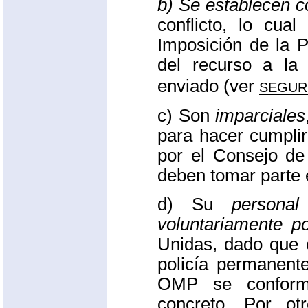
b) Se establecen c
conflicto, lo cua
Imposición de la 
del recurso a la 
segur
enviado (ver
c) Son
imparciales
para hacer cumpli
por el Consejo de
deben tomar parte e
d) Su
persona
voluntariamente p
Unidas, dado que 
policía permanent
OMP
se conform
concreto. Por ot