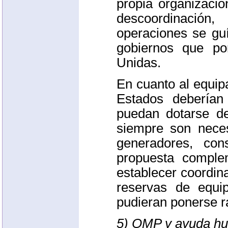
propia organizaci
descoordinación
operaciones se gu
gobiernos que p
Unidas.
En cuanto al equi
Estados deberían
puedan dotarse d
siempre son nece
generadores, cons
propuesta comple
establecer coordin
reservas de equi
pudieran ponerse r
5)
OMP
y ayuda hu