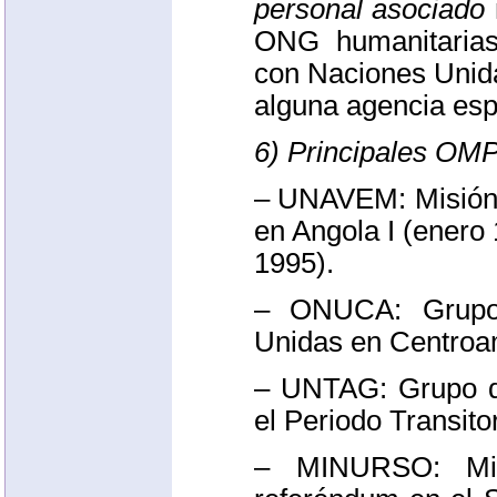
personal asociado
ONG
humanitarias
con Naciones Unida
alguna agencia esp
6) Principales
OM
–
UNAVEM
: Misió
en Angola I (enero 
1995).
–
ONUCA
: Grup
Unidas en Centroa
–
UNTAG
: Grupo 
el Periodo Transito
–
MINURSO
: M