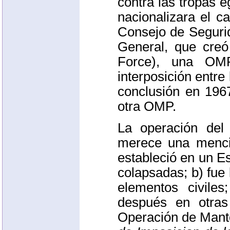
contra las tropas 
nacionalizara el c
Consejo de Segurid
General, que cre
Force), una
OM
interposición entre
conclusión en 196
otra
OMP
.
La operación de
merece una menció
estableció en un Es
colapsadas; b) fue
elementos civile
después en otras
Operación de Mant