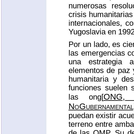
numerosas resoluc
crisis humanitaria
internacionales, 
Yugoslavia en 199
Por un lado, es cie
las
emergencias c
una estrategia 
elementos de paz 
humanitaria y des
funciones suelen
ONG
, 
las ong[
NoGubernamental
puedan existir acu
terreno entre amba
de las
OMP
. Su d