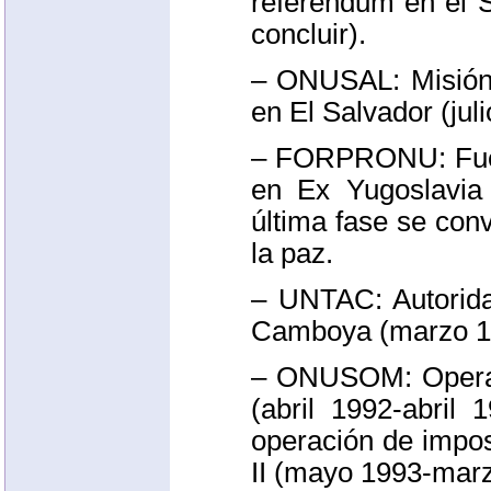
referéndum en el 
concluir).
–
ONUSAL
: Misió
en El Salvador (jul
–
FORPRONU
: F
en Ex Yugoslavia
última fase se con
la paz.
–
UNTAC
: Autori
Camboya (marzo 19
–
ONUSOM
: Oper
(abril 1992-abril
operación de impo
II
(mayo 1993-marz