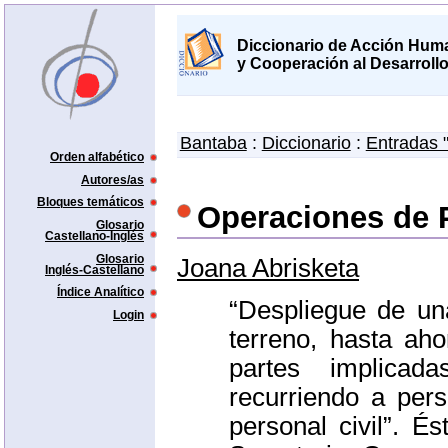
Diccionario de Acción Huma
y Cooperación al Desarroll
Bantaba
:
Diccionario
:
Entradas 
Orden alfabético
Autores/as
Bloques temáticos
Operaciones de 
Glosario
Castellano-Inglés
Glosario
Joana Abrisketa
Inglés-Castellano
Índice Analítico
“Despliegue de un
Login
terreno, hasta ah
partes implica
recurriendo a pers
personal civil”. É