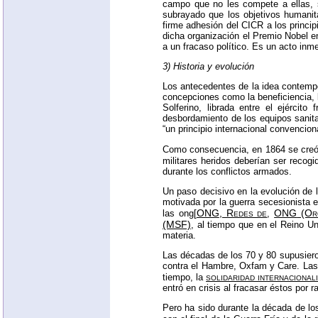
campo que no les compete a ellas, s
subrayado que los objetivos humanita
firme adhesión del
CICR
a los princip
dicha organización el Premio Nobel e
a un fracaso político. Es un acto inme
3) Historia y evolución
Los antecedentes de la idea contempor
concepciones como la beneficiencia, l
Solferino, librada entre el ejérci
desbordamiento de los equipos sanita
“un principio internacional convenciona
Como consecuencia, en 1864 se creó 
militares heridos deberían ser reco
durante los conflictos armados.
Un paso decisivo en la evolución de 
motivada por la guerra secesionista 
ONG
, Redes de
ONG
(Org
las ong[
,
(MSF)
, al tiempo que en el Reino Un
materia.
Las décadas de los 70 y 80 supusiero
contra el Hambre, Oxfam y Care. Las 
solidaridad internacional
tiempo, la
entró en crisis al fracasar éstos por
Pero ha sido durante la década de lo