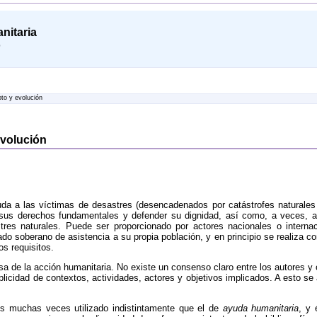
nitaria
o
to y evolución
evolución
a a las víctimas de desastres (desencadenados por catástrofes naturales o 
r sus derechos fundamentales y defender su dignidad, así como, a veces, a
res naturales. Puede ser proporcionado por actores nacionales o interna
do soberano de asistencia a su propia población, y en principio se realiza con
s requisitos.
cisa de la acción humanitaria. No existe un consenso claro entre los autores y
plicidad de contextos, actividades, actores y objetivos implicados. A esto 
s muchas veces utilizado indistintamente que el de
ayuda humanitaria
, y 