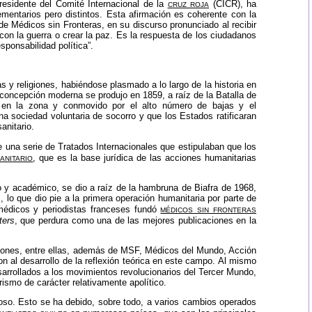
cruz roja
esidente del Comité Internacional de la
(CICR), ha
ementarios pero distintos. Esta afirmación es coherente con la
 de Médicos sin Fronteras, en su discurso pronunciado al recibir
on la guerra o crear la paz. Es la respuesta de los ciudadanos
sponsabilidad política”.
 y religiones, habiéndose plasmado a lo largo de la historia en
u concepción moderna se produjo en 1859, a raíz de la Batalla de
nte en la zona y conmovido por el alto número de bajas y el
a sociedad voluntaria de socorro y que los Estados ratificaran
anitario.
una serie de Tratados Internacionales que estipulaban que los
anitario
, que es la base jurídica de las acciones humanitarias
o y académico, se dio a raíz de la hambruna de Biafra de 1968,
, lo que dio pie a la primera operación humanitaria por parte de
médicos sin fronteras
 médicos y periodistas franceses fundó
ters
, que perdura como una de las mejores publicaciones en la
iones, entre ellas, además de
MSF
, Médicos del Mundo, Acción
 al desarrollo de la reflexión teórica en este campo. Al mismo
sarrollados a los movimientos revolucionarios del Tercer Mundo,
rismo de carácter relativamente apolítico.
oso. Esto se ha debido, sobre todo, a varios cambios operados