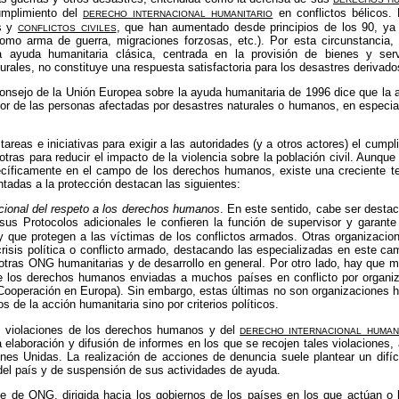
derecho internacional humanitario
umplimiento del
en conflictos bélicos. 
conflictos civiles
s
y
, que han aumentado desde principios de los 90, ya
como arma de guerra,
migraciones forzosas
, etc.). Por esta circunstancia
 ayuda humanitaria clásica, centrada en la provisión de bienes y ser
les, no constituye una respuesta satisfactoria para los desastres derivados
onsejo de la Unión Europea sobre la ayuda humanitaria de 1996 dice que la a
or de las personas afectadas por desastres naturales o humanos, en especial 
tareas e iniciativas para exigir a las autoridades (y a otros actores) el cump
ras para reducir el impacto de la violencia sobre la población civil. Aunqu
pecíficamente en el campo de los derechos humanos, existe una creciente 
entadas a la protección destacan las siguientes:
acional del respeto a los derechos humanos
. En este sentido, cabe ser destac
us Protocolos adicionales le confieren la función de supervisor y garante
 que protegen a las víctimas de los conflictos armados. Otras organizacione
isis política o conflicto armado, destacando las especializadas en este c
 otras
ONG
humanitarias y de desarrollo en general. Por otro lado, hay que m
e los derechos humanos enviadas a muchos países en conflicto por organi
 Cooperación en Europa). Sin embargo, estas últimas no son organizaciones hu
os de la acción humanitaria sino por criterios políticos.
derecho internacional human
 violaciones de los derechos humanos y del
la elaboración y difusión de informes en los que se recojen tales violaciones, 
nes Unidas. La realización de acciones de denuncia suele plantear un difíc
 del país y de suspensión de sus actividades de ayuda.
te de
ONG
, dirigida hacia los gobiernos de los países en los que actúan o 