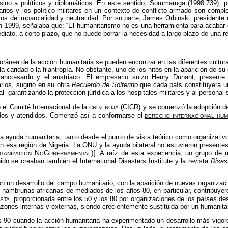
ino a políticos y diplomáticos. En este sentido, Sommaruga (1998:739), pr
rios y los político-militares en un contexto de conflicto armado son compl
ios de imparcialidad y neutralidad. Por su parte, James Orbinski, presidente
n 1999, señalaba que: “El humanitarismo no es una herramienta para acabar c
diato, a corto plazo, que no puede borrar la necesidad a largo plazo de una re
ánea de la acción humanitaria se pueden encontrar en las diferentes culturas
a caridad o la filantropía. No obstante, uno de los hitos en la aparición de s
to franco-sardo y el austriaco. El empresario suizo Henry Dunant, prese
rios, sugirió en su obra
Recuerdo de Solferino
que cada país constituyera un
l” garantizando la protección jurídica a los hospitales militares y al personal s
cruz roja
el Comité Internacional de la
(CICR) y se comenzó la adopción de 
derecho internacional hum
gidos y atendidos. Comenzó así a conformarse el
la ayuda humanitaria, tanto desde el punto de vista teórico como organizativ
en esa región de Nigeria. La
ONU
y la ayuda bilateral no estuvieron presentes
anización NoGubernamental)
]. A raíz de esta experiencia, un grupo de
ido se creaban también el International Disasters Institute y la revista
Disas
n un desarrollo del campo humanitario, con la aparición de nuevas organizac
hambrunas africanas de mediados de los años 80, en particular, contribuyeron
ista
, proporcionada entre los 50 y los 80 por organizaciones de los países de
 razones internas y externas, siendo crecientemente sustituida por un humanita
s 90 cuando la acción humanitaria ha experimentado un desarrollo más vigor