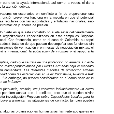
r parte de la ayuda internacional, así como, a veces, el dar a
e la atención debida.
vadores en escenarios en conflicto a fin de proporcionar una
a función preventiva funciona en la medida en que el potencial
stas regulares con las autoridades y entidades nacionales, sino
 información y labores de presión.
 lo cierto es que este cometido no suele estar deliberadamente
as organizaciones especializadas en este campo es Brigadas
local. Con frecuencia, como en el caso de Colombia, su papel
azados), tratando de que puedan desempeñar sus funciones sin
n misiones de verificación y en mesas de negociación mixtas, el
al e internacional, la publicación de informes y el apoyo a la
ompleta, dado que se trata de una protección no armada. En este
ión militar proporcionada por Fuerzas Armadas bajo el mandato
n humanitaria. Las diferentes medidas de protección armada
ridad
como las establecidas en la ex Yugoslavia, Ruanda e Irak
iva. Sin embargo, no pueden considerarse en sí como parte de la
o de la fuerza.
 (denuncia, presión, etc.) encierran indudablemente un cierto
permiten acabar con el conflicto, pero que sí pueden aliviar
lia investigación
Proyecto sobre Capacidades Locales para la
ribuye a alimentar las situaciones de conflicto, también pueden
os, algunas organizaciones humanitarias han reiterado que es un