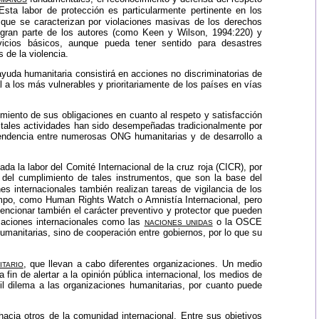
Esta labor de protección es particularmente pertinente en los
 que se caracterizan por violaciones masivas de los derechos
, gran parte de los autores (como Keen y Wilson, 1994:220) y
vicios básicos, aunque pueda tener sentido para desastres
 de la violencia.
yuda humanitaria consistirá en acciones no discriminatorias de
a los más vulnerables y prioritariamente de los países en vías
limiento de sus obligaciones en cuanto al respeto y satisfacción
e tales actividades han sido desempeñadas tradicionalmente por
tendencia entre numerosas
ONG
humanitarias y de desarrollo a
ada la labor del Comité Internacional de la
cruz roja (CICR)
, por
 del cumplimiento de tales instrumentos, que son la base del
s internacionales también realizan tareas de vigilancia de los
ampo, como Human Rights Watch o Amnistía Internacional, pero
encionar también el carácter preventivo y protector que pueden
naciones unidas
zaciones internacionales como las
o la
OSCE
manitarias, sino de cooperación entre gobiernos, por lo que su
itario
, que llevan a cabo diferentes organizaciones. Un medio
a fin de alertar a la opinión pública internacional, los medios de
il dilema a las organizaciones humanitarias, por cuanto puede
hacia otros de la comunidad internacional. Entre sus objetivos