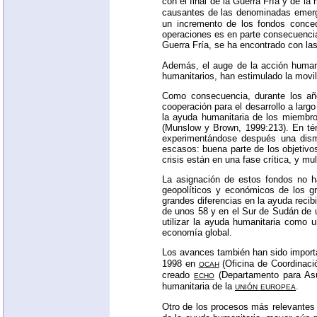
con el final de la Guerra Fría y de la
causantes de las denominadas
emer
un incremento de los fondos conce
operaciones es en parte consecuencia 
Guerra Fría, se ha encontrado con la
Además, el auge de la acción human
humanitarios, han estimulado la movili
Como consecuencia, durante los añ
cooperación para el desarrollo a larg
la ayuda humanitaria de los miembr
(Munslow y Brown, 1999:213). En tér
experimentándose después una dismi
escasos: buena parte de los objetiv
crisis están en una fase crítica, y m
La asignación de estos fondos no h
geopolíticos y económicos de los gr
grandes diferencias en la ayuda recib
de unos 58 y en el Sur de Sudán de 
utilizar la ayuda humanitaria como u
economía global.
Los avances también han sido importa
ocah
1998 en
(Oficina de Coordinaci
echo
creado
(Departamento para Asun
unión europea
humanitaria de la
.
Otro de los procesos más relevantes 