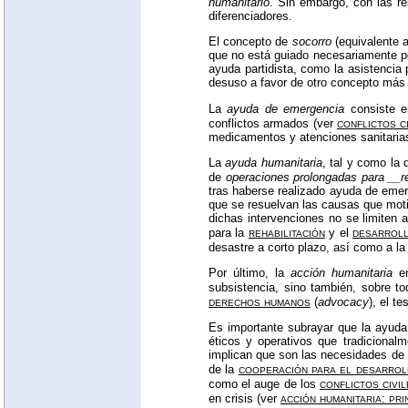
humanitario
. Sin embargo, con las re
diferenciadores.
El concepto de
socorro
(equivalente a
que no está guiado necesariamente por
ayuda partidista, como la asistencia 
desuso a favor de otro concepto más 
La
ayuda de emergencia
consiste e
conflictos c
conflictos armados (ver
medicamentos y atenciones sanitarias
La
ayuda humanitaria
, tal y como la
de
operaciones prolongadas para __r
tras haberse realizado ayuda de emer
que se resuelvan las causas que moti
dichas intervenciones no se limiten a
rehabilitación
desarrol
para la
y el
desastre a corto plazo, así como a l
Por último, la
acción humanitaria
en
subsistencia, sino también, sobre to
derechos humanos
(
advocacy
), el te
Es importante subrayar que la ayuda 
éticos y operativos que tradicionalm
implican que son las necesidades de l
cooperación para el desarrol
de la
conflictos civi
como el auge de los
acción humanitaria: pri
en crisis (ver