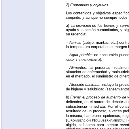
2) Contenidos y objetivos
Los contenidos y objetivos específi
conjunto, y aunque no siempre todos e
a) La
provisión de los bienes y servi
ayuda y la acción humanitarias, y sig
su urgencia:
Abrigo
–
(cobijo, mantas, etc.) cont
la temperatura corporal en el margen 
–
Agua potable:
no consumirla puede 
agua y saneamiento
).
–
Alimentos:
las personas inicialmen
situación de enfermedad y malnutrici
en el mercado, el suministro de dine
–
Atención sanitaria:
incluye la prov
de higiene y salubridad (saneamientos,
b)
Frenar el proceso de aumento de v
defienden, en el marco del debate ab
subsistencia inmediata. Por el cont
resultado de un proceso, a veces pr
la miseria, hambruna, epidemias,
mig
(Organización NoGubernamental)
]
álgido, así como para intentar reve