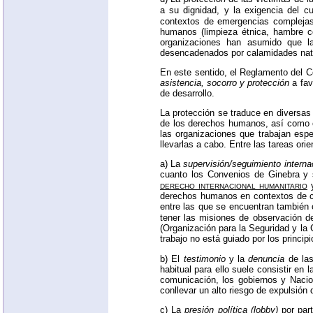
a su dignidad, y la exigencia del c
contextos de
emergencias compleja
humanos (limpieza étnica, hambre 
organizaciones han asumido que la
desencadenados por calamidades natura
En este sentido, el Reglamento del C
asistencia, socorro y protección
a fav
de desarrollo.
La protección se traduce en diversas 
de los derechos humanos, así como ot
las organizaciones que trabajan es
llevarlas a cabo. Entre las tareas ori
a) La
supervisión/seguimiento intern
cuanto los Convenios de Ginebra y s
derecho internacional humanitario
y
derechos humanos en contextos de cr
entre las que se encuentran también
tener las misiones de observación d
(Organización para la Seguridad y la
trabajo no está guiado por los principi
b) El
testimonio
y la
denuncia
de las
habitual para ello suele consistir en 
comunicación, los gobiernos y Nacio
conllevar un alto riesgo de expulsión
c) La
presión política (lobby)
por par