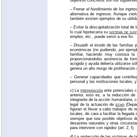
objetivos concretos son los siguiente
– Frenar
el hundimiento de los ingres
alternativa de ingresos. Aunque cie
también existen ejemplos de su utili
–
Evitar la descapitalización
total de 
sistema de sus
lo cual hipotecaría su
empleo, etc., puede servir a ese fin.
–
Disuadir el éxodo
de las familias p
económicas (no pudiendo, por ejempl
familiar, haciendo muy costosa la 
proporcionándoles asistencia de for
acogida y ayuda debería utilizarse s
genera un alto riesgo de proliferació
–
Generar
capacidades que contribuya
personal y las instituciones locales, y
preparación
c) La
ante potenciales c
anterior, esto es, a la reducción de
integrante de la acción humanitaria,
echo
legal de la actuación de
(Depar
figuran el llevar a cabo trabajos de 
locales, de cara a facilitar la llega
siempre que sea posible objetivos de
desastres naturales y otras circuns
para intervenir con rapidez (art. 2, f).
d) La
protección
de las víctimas de l