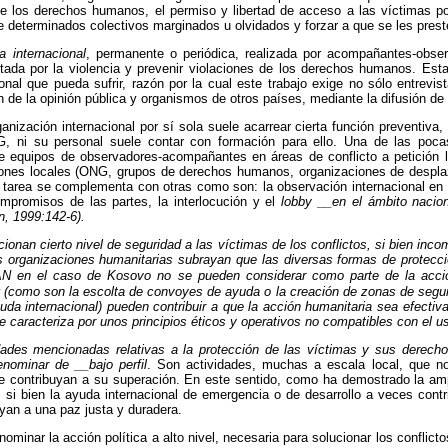
 de los derechos humanos, el permiso y libertad de acceso a las víctimas po
e determinados colectivos marginados u olvidados y forzar a que se les prest
 internacional
, permanente o periódica, realizada por acompañantes-obser
ctada por la violencia y prevenir violaciones de los derechos humanos. Est
onal que pueda sufrir, razón por la cual este trabajo exige no sólo entrevi
n de la opinión pública y organismos de otros países, mediante la difusión de
nización internacional por sí sola suele acarrear cierta función preventiva,
G
, ni su personal suele contar con formación para ello. Una de las poc
e equipos de observadores-acompañantes en áreas de conflicto a petición 
ciones locales (ONG, grupos de derechos humanos, organizaciones de despl
sta tarea se complementa con otras como son: la observación internacional e
ompromisos de las partes, la interlocución y el
lobby __en el ámbito nacion
ín, 1999:142-6).
ionan cierto nivel de seguridad a las víctimas de los conflictos, si bien inc
as organizaciones humanitarias subrayan que las diversas formas de protecc
AN
en el caso de Kosovo no se pueden considerar como parte de la acció
(como son la escolta de convoyes de ayuda o la creación de
zonas de segu
yuda internacional) pueden contribuir a que la acción humanitaria sea efect
e caracteriza por unos principios éticos y operativos no compatibles con el us
dades mencionadas relativas a la protección de las víctimas y sus derechos
enominar de __bajo perfil
. Son actividades, muchas a escala local, que no 
e contribuyan a su superación. En este sentido, como ha demostrado la amp
, si bien la ayuda internacional de emergencia o de desarrollo a veces cont
yan a una paz justa y duradera.
minar la acción política a alto nivel, necesaria para solucionar los conflict