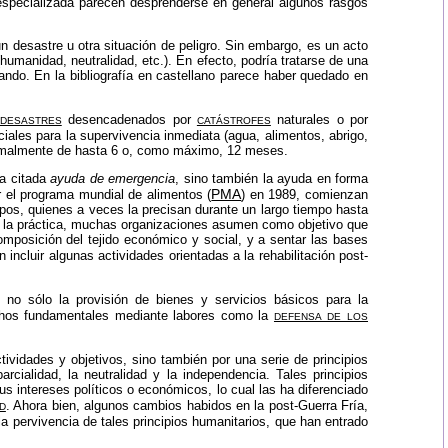
 especializada parecen desprenderse en general algunos rasgos
n desastre u otra situación de peligro. Sin embargo, es un acto
humanidad, neutralidad, etc.). En efecto, podría tratarse de una
bando. En la bibliografía en castellano parece haber quedado en
desastres
catástrofes
desencadenados por
naturales o por
ciales para la supervivencia inmediata (agua, alimentos, abrigo,
normalmente de hasta 6 o, como máximo, 12 meses.
la citada
ayuda de emergencia
, sino también la ayuda en forma
PMA
r el
programa mundial de alimentos
(
) en 1989, comienzan
pos, quienes a veces la precisan durante un largo tiempo hasta
n la práctica, muchas organizaciones asumen como objetivo que
composición del tejido económico y social, y a sentar las bases
n incluir algunas actividades orientadas a la rehabilitación post-
no sólo la provisión de bienes y servicios básicos para la
defensa de los
hos fundamentales mediante labores como la
ividades y objetivos, sino también por una serie de principios
rcialidad, la neutralidad y la independencia. Tales principios
s intereses políticos o económicos, lo cual las ha diferenciado
d
. Ahora bien, algunos cambios habidos en la post-Guerra Fría,
la pervivencia de tales principios humanitarios, que han entrado