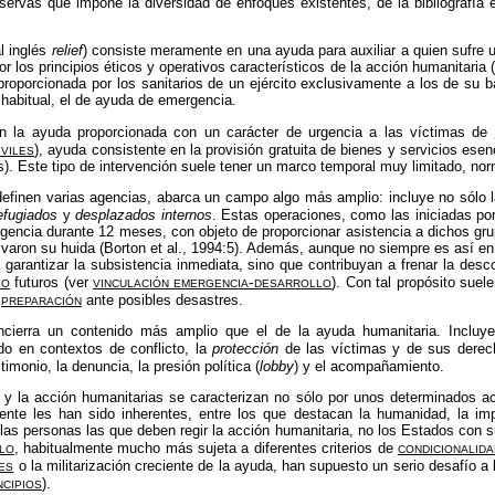
servas que impone la diversidad de enfoques existentes, de la bibliografía
l inglés
relief
) consiste meramente en una ayuda para auxiliar a quien sufre u
 los principios éticos y operativos característicos de la acción humanitaria (
proporcionada por los sanitarios de un ejército exclusivamente a los de su 
habitual, el de ayuda de emergencia.
n la ayuda proporcionada con un carácter de urgencia a las víctimas de
iviles
), ayuda consistente en la provisión gratuita de bienes y servicios esen
). Este tipo de intervención suele tener un marco temporal muy limitado, 
 definen varias agencias, abarca un campo algo más amplio: incluye no sólo 
efugiados
y
desplazados internos
. Estas operaciones, como las iniciadas po
gencia durante 12 meses, con objeto de proporcionar asistencia a dichos gru
varon su huida (Borton et al., 1994:5). Además, aunque no siempre es así e
 garantizar la subsistencia inmediata, sino que contribuyan a frenar la des
lo
vinculación emergencia-desarrollo
futuros (ver
). Con tal propósito suele
preparación
a
ante posibles desastres.
cierra un contenido más amplio que el de la ayuda humanitaria. Incluye 
do en contextos de conflicto, la
protección
de las víctimas y de sus derec
stimonio, la denuncia, la presión política (
lobby
) y el acompañamiento.
y la acción humanitarias se caracterizan no sólo por unos determinados act
ente les han sido inherentes, entre los que destacan la humanidad, la impa
as personas las que deben regir la acción humanitaria, no los Estados con su
lo
condicionalida
, habitualmente mucho más sujeta a diferentes criterios de
les
o la militarización creciente de la ayuda, han supuesto un serio desafío a 
ncipios
).