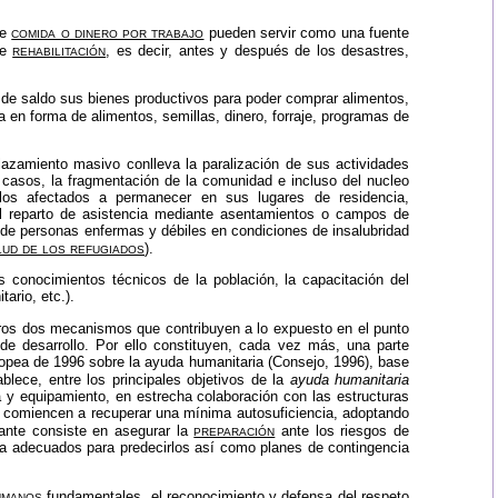
comida o dinero por trabajo
de
pueden servir como una fuente
rehabilitación
de
, es decir, antes y después de los desastres,
o de saldo sus bienes productivos para poder comprar alimentos,
 en forma de alimentos, semillas, dinero, forraje, programas de
lazamiento masivo conlleva la paralización de sus actividades
casos, la fragmentación de la comunidad e incluso del nucleo
a los afectados a permanecer en sus lugares de residencia,
 El reparto de asistencia mediante asentamientos o campos de
 de personas enfermas y débiles en condiciones de insalubridad
lud de los refugiados
).
s conocimientos técnicos de la población, la capacitación del
ario, etc.).
ros dos mecanismos que contribuyen a lo expuesto en el punto
s de desarrollo. Por ello constituyen, cada vez más, una parte
ropea de 1996 sobre la ayuda humanitaria (Consejo, 1996), base
ece, entre los principales objetivos de la
ayuda humanitaria
ra y equipamiento, en estrecha colaboración con las estructuras
ados comiencen a recuperar una mínima autosuficiencia, adoptando
preparación
tante consiste en asegurar la
ante los riesgos de
na
adecuados para predecirlos así como planes de contingencia
umanos
fundamentales, el reconocimiento y defensa del respeto