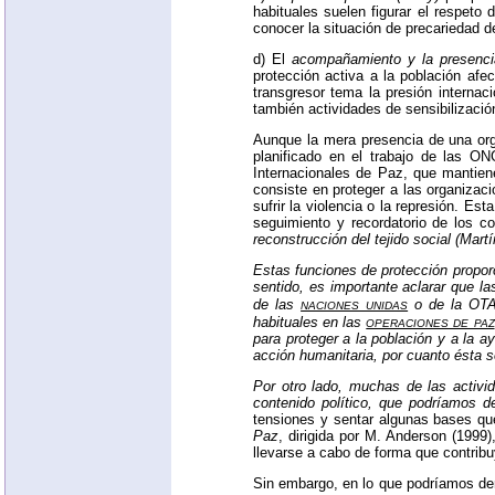
habituales suelen figurar el respeto
conocer la situación de precariedad d
d) El
acompañamiento y la presencia
protección activa a la población afe
transgresor tema la presión internaci
también actividades de sensibilizació
Aunque la mera presencia de una orga
planificado en el trabajo de las
ON
Internacionales de Paz, que mantien
consiste en proteger a las organiza
sufrir la violencia o la represión. E
seguimiento y recordatorio de los c
reconstrucción del tejido social (Mart
Estas funciones de protección proporc
sentido, es importante aclarar que l
naciones unidas
de las
o de la
OT
operaciones de paz
habituales en las
para proteger a la población y a la a
acción humanitaria, por cuanto ésta s
Por otro lado, muchas de las activi
contenido político, que podríamos d
tensiones y sentar algunas bases qu
Paz
, dirigida por M. Anderson (1999)
llevarse a cabo de forma que contribu
Sin embargo, en lo que podríamos deno