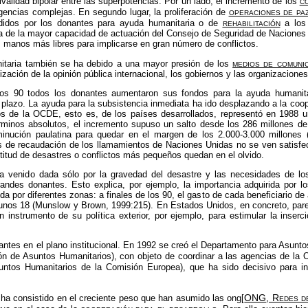
co
 rivalidad bipolar entre las superpotencias. Por un lado, el incremento de los
operaciones de pa
gencias complejas
. En segundo lugar, la proliferación de
rehabilitación
didos por los donantes para ayuda humanitaria o de
a los 
de la mayor capacidad de actuación del Consejo de Seguridad de Naciones Uni
s manos más libres para implicarse en gran número de conflictos.
medios de comuni
itaria también se ha debido a una mayor presión de los
zación de la opinión pública internacional, los gobiernos y las organizaciones
os 90 todos los donantes aumentaron sus fondos para la ayuda humanitar
o plazo. La ayuda para la subsistencia inmediata ha ido desplazando a la coop
os de la
OCDE
, esto es, de los países desarrollados, representó en 1988
minos absolutos, el incremento supuso un salto desde los 286 millones d
nución paulatina para quedar en el margen de los 2.000-3.000 millones (
os de recaudación de los llamamientos de Naciones Unidas no se ven satisf
ultitud de desastres o conflictos más pequeños quedan en el olvido.
a venido dada sólo por la gravedad del desastre y las necesidades de lo
andes donantes. Esto explica, por ejemplo, la importancia adquirida por
ida por diferentes zonas: a finales de los 90, el gasto de cada beneficiario d
unos 18 (Munslow y Brown, 1999:215). En Estados Unidos, en concreto, par
n instrumento de su política exterior, por ejemplo, para estimular la inserc
ntes en el plano institucional. En 1992 se creó el Departamento para Asunt
ón de Asuntos Humanitarios), con objeto de coordinar a las agencias de la
tos Humanitarios de la Comisión Europea), que ha sido decisivo para incr
ONG
, Redes d
ha consistido en el creciente peso que han asumido las ong[