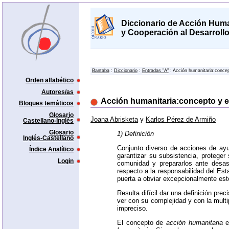
Diccionario de Acción Huma
y Cooperación al Desarroll
Bantaba
:
Diccionario
:
Entradas "A"
: Acción humanitaria:concep
Orden alfabético
Autores/as
Acción humanitaria:concepto y 
Bloques temáticos
Glosario
Joana Abrisketa
y
Karlos Pérez de Armiño
Castellano-Inglés
Glosario
1) Definición
Inglés-Castellano
Conjunto diverso de acciones de ayud
Índice Analítico
garantizar su subsistencia, protege
Login
comunidad y prepararlos ante desast
respecto a la responsabilidad del Esta
puerta a obviar excepcionalmente esto
Resulta difícil dar una definición pre
ver con su complejidad y con la multi
impreciso.
El concepto de
acción humanitaria
e