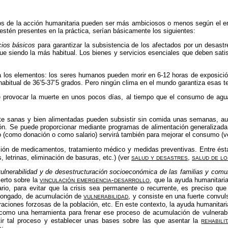
cos de la acción humanitaria pueden ser más ambiciosos o menos según el e
stén presentes en la práctica, serían básicamente los siguientes:
cios básicos
para garantizar la subsistencia de los afectados por un desastre
ue siendo la más habitual. Los bienes y servicios esenciales que deben satis
ra los elementos: los seres humanos pueden morir en 6-12 horas de exposición
habitual de 36’5-37’5 grados. Pero ningún clima en el mundo garantiza esas te
provocar la muerte en unos pocos días, al tiempo que el consumo de agua
te sanas y bien alimentadas pueden subsistir sin comida unas semanas, a
ón. Se puede proporcionar mediante programas de alimentación generalizada,
ro (como donación o como salario) servirá también para mejorar el consumo (
isión de medicamentos, tratamiento médico y medidas preventivas. Entre és
salud y desastres
salud de lo
 letrinas, eliminación de basuras, etc.) (ver
,
ulnerabilidad y de desestructuración socioeconómica de las familias y com
vinculación emergencia-desarrollo
ierto sobre la
, que la ayuda humanitaria
rario, para evitar que la crisis sea permanente o recurrente, es preciso 
vulnerabilidad
olongado, de acumulación de
, y consiste en una fuerte conv
raciones forzosas
de la población, etc. En este contexto, la ayuda humanitar
 como una herramienta para frenar ese proceso de acumulación de vulnerabili
rehabili
rtir tal proceso y establecer unas bases sobre las que asentar la