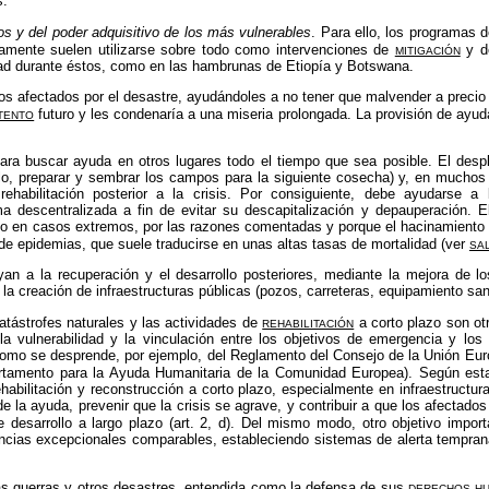
s:
os y del poder adquisitivo de los más vulnerables
. Para ello, los programas 
mitigación
rtamente suelen utilizarse sobre todo como intervenciones de
y 
dad durante éstos, como en las hambrunas de Etiopía y Botswana.
los afectados por el desastre, ayudándoles a no tener que malvender a preci
tento
futuro y les condenaría a una miseria prolongada. La provisión de ayuda
ara buscar ayuda en otros lugares todo el tiempo que sea posible. El desp
o, preparar y sembrar los campos para la siguiente cosecha) y, en muchos 
rehabilitación posterior a la crisis. Por consiguiente, debe ayudarse 
ma descentralizada a fin de evitar su descapitalización y depauperación.
ólo en casos extremos, por las razones comentadas y porque el hacinamiento
sa
n de epidemias, que suele traducirse en unas altas tasas de mortalidad (ver
n a la recuperación y el desarrollo posteriores, mediante la mejora de lo
 la creación de infraestructuras públicas (pozos, carreteras, equipamiento sanit
rehabilitación
atástrofes naturales y las actividades de
a corto plazo son ot
 la vulnerabilidad y la vinculación entre los objetivos de emergencia y lo
 como se desprende, por ejemplo, del Reglamento del Consejo de la Unión Eu
tamento para la Ayuda Humanitaria de la Comunidad Europea). Según establ
rehabilitación y reconstrucción a corto plazo, especialmente en infraestructu
da de la ayuda, prevenir que la crisis se agrave, y contribuir a que los afect
 desarrollo a largo plazo (art. 2, d). Del mismo modo, otro objetivo impor
tancias excepcionales comparables, estableciendo
sistemas de alerta tempra
derechos h
as guerras y otros desastres, entendida como la defensa de sus