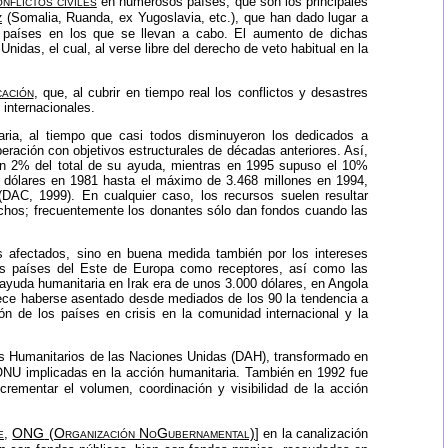
nflictos civiles
en numerosos países, que son los principales
z
(Somalia, Ruanda, ex Yugoslavia, etc.), que han dado lugar a
países en los que se llevan a cabo. El aumento de dichas
das, el cual, al verse libre del derecho de veto habitual en la
cación
, que, al cubrir en tiempo real los conflictos y desastres
 internacionales.
ia, al tiempo que casi todos disminuyeron los dedicados a
eración con objetivos estructurales de décadas anteriores. Así,
 un 2% del total de su ayuda, mientras en 1995 supuso el 10%
e dólares en 1981 hasta el máximo de 3.468 millones en 1994,
DAC, 1999). En cualquier caso, los recursos suelen resultar
echos; frecuentemente los donantes sólo dan fondos cuando las
s afectados, sino en buena medida también por los intereses
 los países del Este de Europa como receptores, así como las
e ayuda humanitaria en Irak era de unos 3.000 dólares, en Angola
ece haberse asentado desde mediados de los 90 la tendencia a
ión de los países en crisis en la comunidad internacional y la
os Humanitarios de las Naciones Unidas (DAH), transformado en
ONU
implicadas en la acción humanitaria. También en 1992 fue
ementar el volumen, coordinación y visibilidad de la acción
e
ONG
(Organización NoGubernamental)
,
] en la canalización