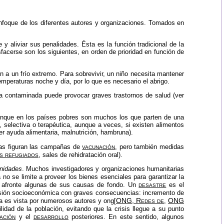
nfoque de los diferentes autores y organizaciones. Tomados en
 y aliviar sus penalidades. Ésta es la función tradicional de la
facerse son los siguientes, en orden de prioridad en función de
 a un frío extremo. Para sobrevivir, un niño necesita mantener
mperaturas noche y día, por lo que es necesario el abrigo.
 contaminada puede provocar graves trastornos de salud (ver
unque en los países pobres son muchos los que parten de una
 selectiva o terapéutica, aunque a veces, si existen alimentos
ver
ayuda alimentaria, malnutrición, hambruna
).
vacunación
tas figuran las campañas de
, pero también medidas
s refugiados
,
sales de rehidratación oral
).
unidades
. Muchos investigadores y organizaciones humanitarias
 no se limite a proveer los bienes esenciales para garantizar la
desastre
que afronte algunas de sus causas de fondo. Un
es el
ulsión socioeconómica con graves consecuencias: incremento de
ONG
, Redes de
ONG
ia es vista por numerosos autores y ong[
,
dad de la población, evitando que la crisis llegue a su punto
tación
desarrollo
y el
posteriores. En este sentido, algunos