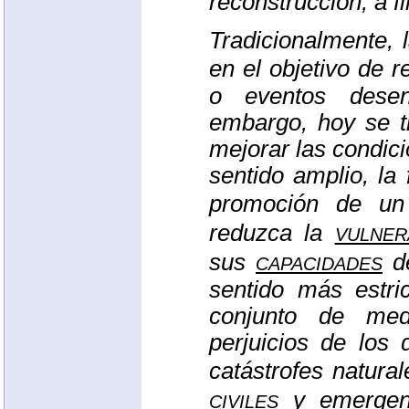
reconstrucción, a fi
Tradicionalmente, 
en el objetivo de r
o eventos desen
embargo, hoy se t
mejorar las condici
sentido amplio, la
promoción de u
vulner
reduzca la
capacidades
sus
de
sentido más estric
conjunto de med
perjuicios de los
catástrofes natura
civiles
y
emergen