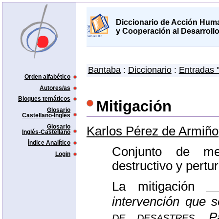
Diccionario de Acción Huma
y Cooperación al Desarroll
Bantaba
:
Diccionario
:
Entradas 
Orden alfabético
Autores/as
Bloques temáticos
Mitigación
Glosario
Castellano-Inglés
Glosario
Karlos Pérez de Armiño
Inglés-Castellano
Índice Analítico
Conjunto de me
Login
destructivo y pertu
La mitigación
_
intervención que
de desastres
. P