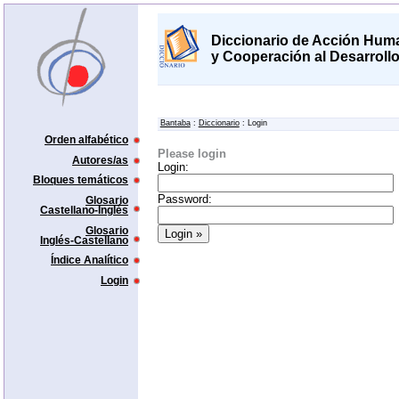
Diccionario de Acción Huma
y Cooperación al Desarroll
Bantaba
:
Diccionario
: Login
Orden alfabético
Please login
Autores/as
Login:
Bloques temáticos
Password:
Glosario
Castellano-Inglés
Glosario
Inglés-Castellano
Índice Analítico
Login